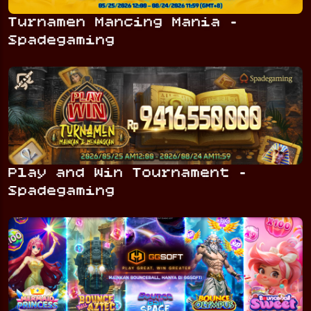
Turnamen Mancing Mania -
Spadegaming
Play and Win Tournament -
Spadegaming