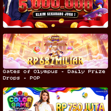
Gates of Olympus - Daily Prize
Drops - POP