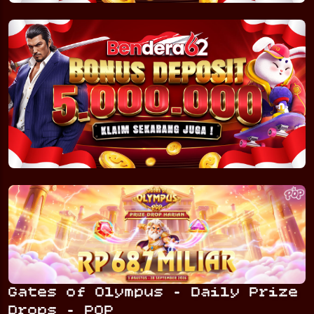
Gates of Olympus - Daily Prize
Drops - POP