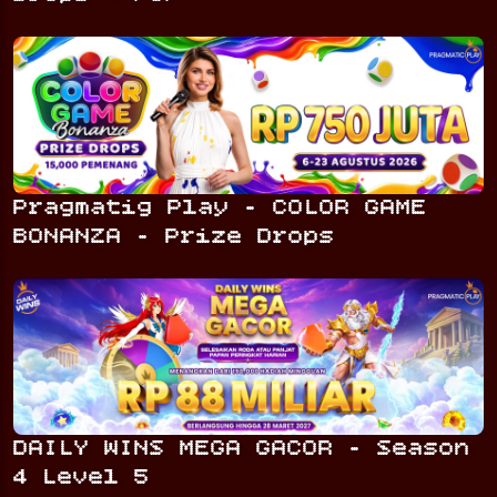
Pragmatig Play - COLOR GAME
BONANZA - Prize Drops
DAILY WINS MEGA GACOR - Season
4 Level 5