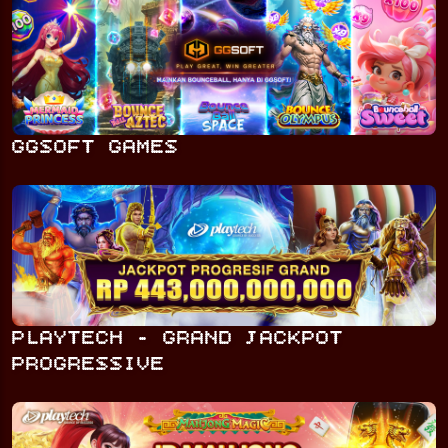
GGSOFT GAMES
PLAYTECH - GRAND JACKPOT
PROGRESSIVE